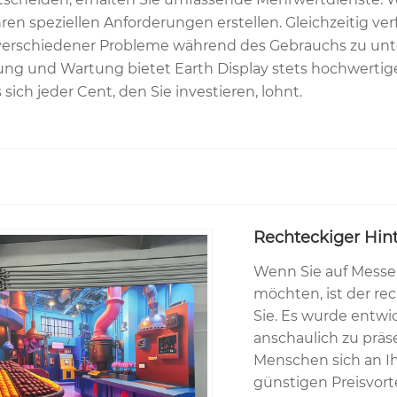
 speziellen Anforderungen erstellen. Gleichzeitig verf
 verschiedener Probleme während des Gebrauchs zu unte
tzung und Wartung bietet Earth Display stets hochwer
sich jeder Cent, den Sie investieren, lohnt.
Rechteckiger Hi
Wenn Sie auf Messe
möchten, ist der re
Sie. Es wurde entwi
anschaulich zu präs
Menschen sich an Ih
günstigen Preisvorte