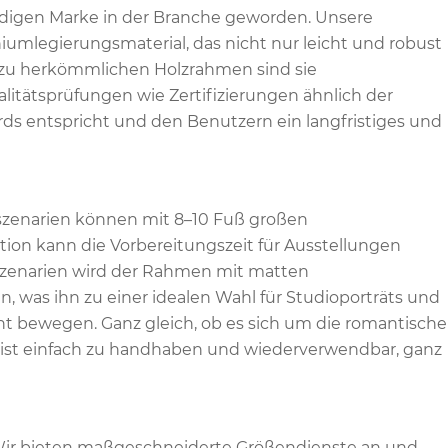
rdigen Marke in der Branche geworden. Unsere
legierungsmaterial, das nicht nur leicht und robust
h zu herkömmlichen Holzrahmen sind sie
itätsprüfungen wie Zertifizierungen ähnlich der
rds entspricht und den Benutzern ein langfristiges und
sszenarien können mit 8–10 Fuß großen
on kann die Vorbereitungszeit für Ausstellungen
eszenarien wird der Rahmen mit matten
n, was ihn zu einer idealen Wahl für Studioporträts und
t bewegen. Ganz gleich, ob es sich um die romantische
 ist einfach zu handhaben und wiederverwendbar, ganz
 Wir bieten maßgeschneiderte Größendienste an und