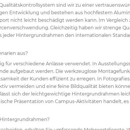
alitätskontrollsystem sind wir zu einer vertrauenswü
en Entwicklung und bestehen aus hochfestem Aluminium
port nicht leicht beschädigt werden kann. Im Vergleic
rcenverschwendung. Gleichzeitig haben wir strenge Qual
ass jeder Hintergrundrahmen den internationalen Standa
enarien aus?
g für verschiedene Anlässe verwendet. In Ausstellung
nde aufgebaut werden. Die werkzeuglose Montagefunkti
amkeit der Kunden effizient zu erregen. In Fotografi
ktiv vermeiden und eine feine Bildqualität bieten könne
sst sich der leichtgewichtige Hintergrundrahmen leich
ische Präsentation von Campus-Aktivitäten handelt, es
en Hintergrundrahmen?
ntscheiden, erhalten Sie umfassende Mehrwertdienste.