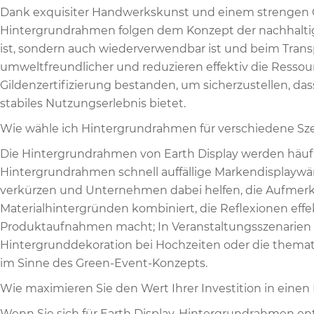
Dank exquisiter Handwerkskunst und einem strengen Qu
Hintergrundrahmen folgen dem Konzept der nachhaltig
ist, sondern auch wiederverwendbar ist und beim Trans
umweltfreundlicher und reduzieren effektiv die Ressou
Gildenzertifizierung bestanden, um sicherzustellen, d
stabiles Nutzungserlebnis bietet.
Wie wähle ich Hintergrundrahmen für verschiedene Sz
Die Hintergrundrahmen von Earth Display werden häufi
Hintergrundrahmen schnell auffällige Markendisplaywä
verkürzen und Unternehmen dabei helfen, die Aufmerks
Materialhintergründen kombiniert, die Reflexionen effe
Produktaufnahmen macht; In Veranstaltungsszenarien lä
Hintergrunddekoration bei Hochzeiten oder die themat
im Sinne des Green-Event-Konzepts.
Wie maximieren Sie den Wert Ihrer Investition in ein
Wenn Sie sich für Earth Display-Hintergrundrahmen e