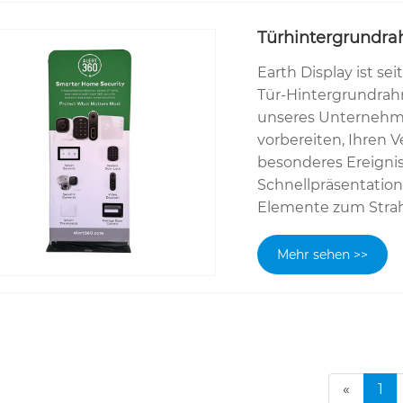
Türhintergrundr
Earth Display ist se
Tür-Hintergrundrahm
unseres Unternehmen
vorbereiten, Ihren
besonderes Ereignis
Schnellpräsentations
Elemente zum Strah
Mehr sehen >>
«
1