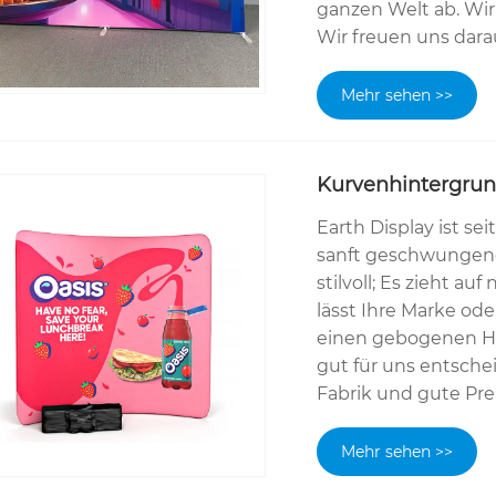
ganzen Welt ab. Wir 
Wir freuen uns darau
Mehr sehen >>
Kurvenhintergru
Earth Display ist se
sanft geschwungene
stilvoll; Es zieht a
lässt Ihre Marke od
einen gebogenen Hi
gut für uns entsche
Fabrik und gute Prei
Mehr sehen >>