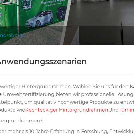
undrahmen
 Anwendungsszenarien
chwertiger Hintergrundrahmen. Wählen Sie uns für den Ka
Umweltzertifizierung bieten wir professionelle Lösung
Mittelpunkt, um qualitativ hochwertige Produkte zu ent
odukte wie
Rechteckiger Hintergrundrahmen
Und
Türhi
intergrundrahmen?
 über mehr als 10 Jahre Erfahrung in Forschung, Entwic