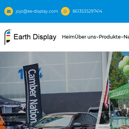
jojo@ee-display.com
8613535297414
Heim
Über uns
Produkte
Na