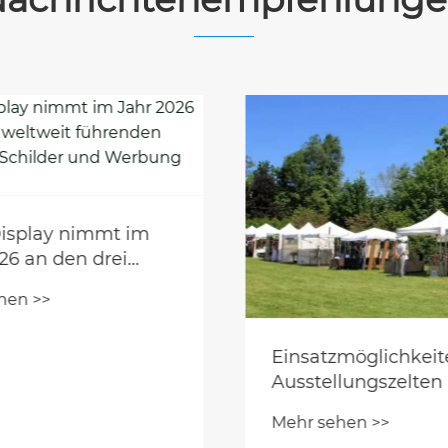
Display nimmt im
26 an den drei
it führenden
hen >>
für Schilder und
g teil
Einsatzmöglichkeit
Ausstellungszelten
Mehr sehen >>