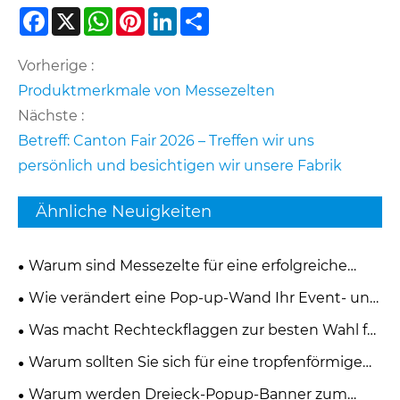
Facebook
X
WhatsApp
Pinterest
LinkedIn
Share
Vorherige :
Produktmerkmale von Messezelten
Nächste :
Betreff: Canton Fair 2026 – Treffen wir uns
persönlich und besichtigen wir unsere Fabrik
Ähnliche Neuigkeiten
Warum sind Messezelte für eine erfolgreiche
Markenwerbung unerlässlich?
Wie verändert eine Pop-up-Wand Ihr Event- und
Marketingerlebnis?
Was macht Rechteckflaggen zur besten Wahl für
moderne Werbung und Branding?
Warum sollten Sie sich für eine tropfenförmige
Flagge für Ihre Geschäftsförderung entscheiden?
Warum werden Dreieck-Popup-Banner zum